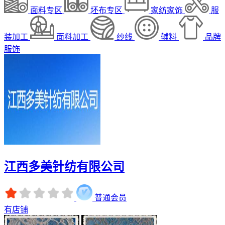
面料专区
坯布专区
家纺家饰
服
装加工
面料加工
纱线
辅料
品牌
服饰
江西多美针纺有限公司
普通会员
有店铺