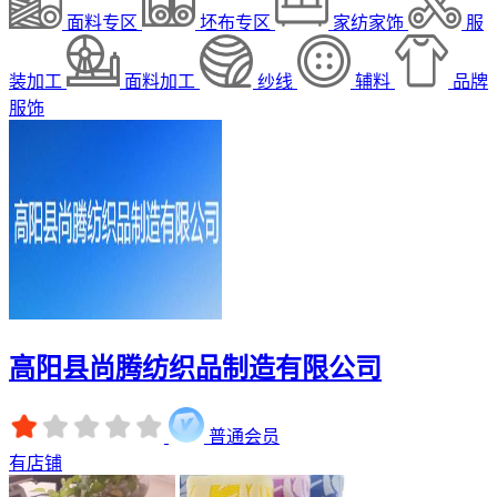
面料专区
坯布专区
家纺家饰
服
装加工
面料加工
纱线
辅料
品牌
服饰
高阳县尚腾纺织品制造有限公司
普通会员
有店铺