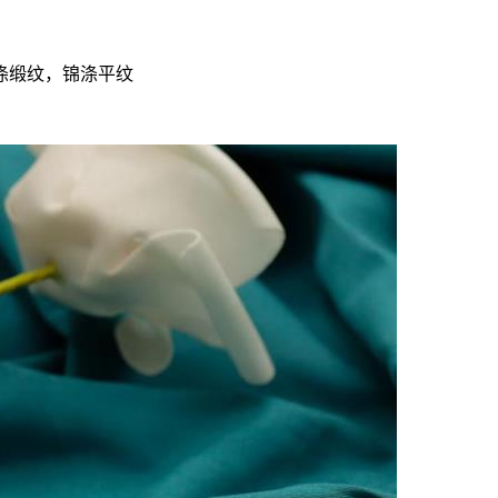
涤缎纹，锦涤平纹