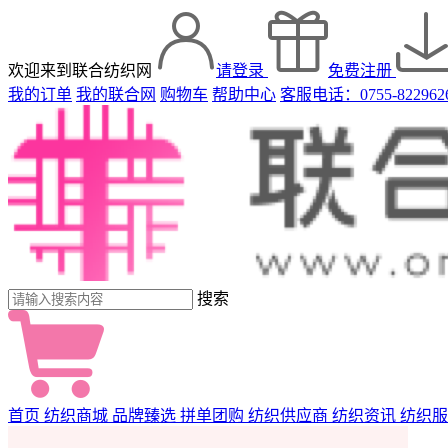
欢迎来到联合纺织网
请登录
免费注册
我的订单
我的联合网
购物车
帮助中心
客服电话：0755-822962
搜索
首页
纺织商城
品牌臻选
拼单团购
纺织供应商
纺织资讯
纺织服