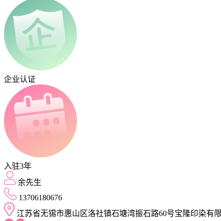
企业认证
入驻3年
余先生
13706180676
江苏省无锡市惠山区洛社镇石塘湾振石路60号宝隆印染有