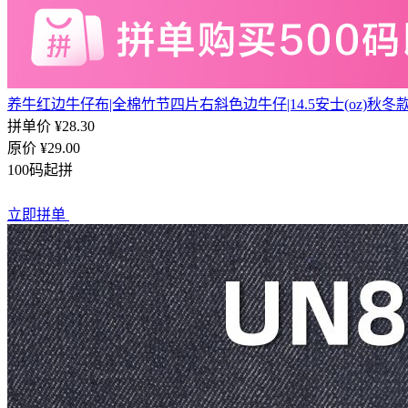
养牛红边牛仔布|全棉竹节四片右斜色边牛仔|14.5安士(oz)秋
拼单价 ¥28.30
原价
¥29.00
100码起拼
立即拼单