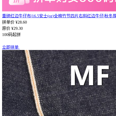
重磅红边牛仔布|16.5安士(oz)全棉竹节四片右斜红边牛仔|秋冬
拼单价 ¥28.60
原价
¥29.30
100码起拼
立即拼单