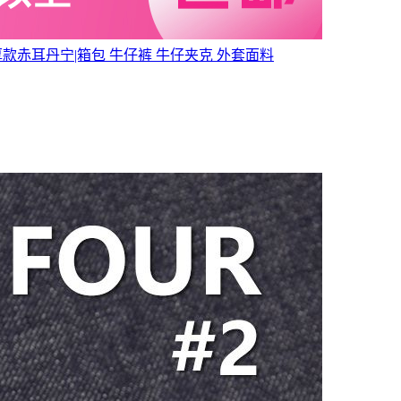
厚款赤耳丹宁|箱包 牛仔裤 牛仔夹克 外套面料