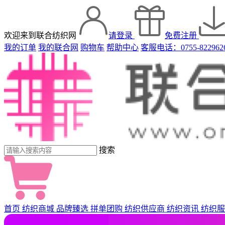
欢迎来到联合纺织网
请登录
免费注册
我的订单
我的联合网
购物车
帮助中心
客服电话：0755-822962
搜索
首页
纺织商城
品牌臻选
拼单团购
纺织供应商
纺织资讯
纺织服