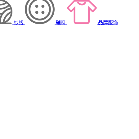
纱线
辅料
品牌服饰