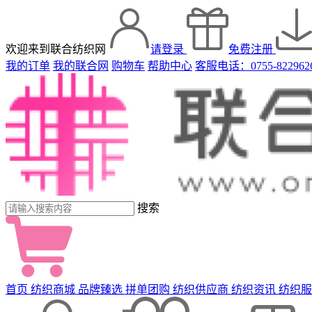
欢迎来到联合纺织网
请登录
免费注册
我的订单
我的联合网
购物车
帮助中心
客服电话：0755-822962
搜索
首页
纺织商城
品牌臻选
拼单团购
纺织供应商
纺织资讯
纺织服