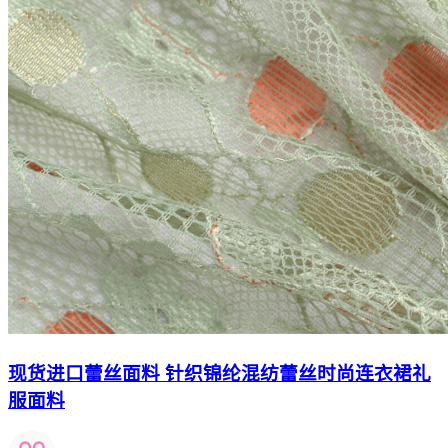
现货进口蕾丝面料 针织锦纶混纺蕾丝时尚连衣裙礼
服面料