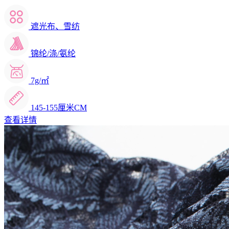
遮光布、雪纺
锦纶/涤/氨纶
7g/㎡
145-155厘米CM
查看详情