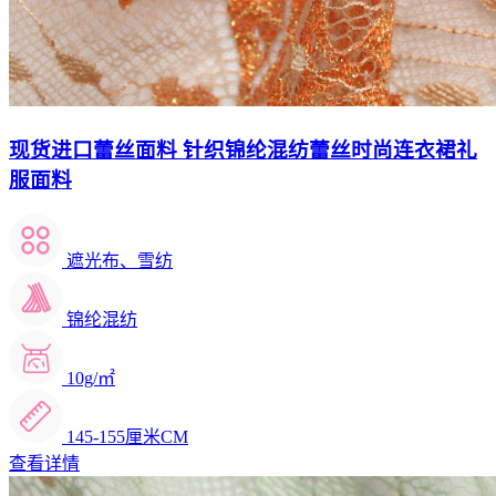
现货进口蕾丝面料 针织锦纶混纺蕾丝时尚连衣裙礼
服面料
遮光布、雪纺
锦纶混纺
10g/㎡
145-155厘米CM
查看详情