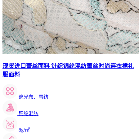
现货进口蕾丝面料 针织锦纶混纺蕾丝时尚连衣裙礼
服面料
遮光布、雪纺
锦纶混纺
8g/㎡