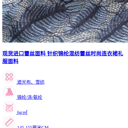
现货进口蕾丝面料 针织锦纶混纺蕾丝时尚连衣裙礼
服面料
遮光布、雪纺
锦纶/涤/氨纶
6g/㎡
145-155厘米CM