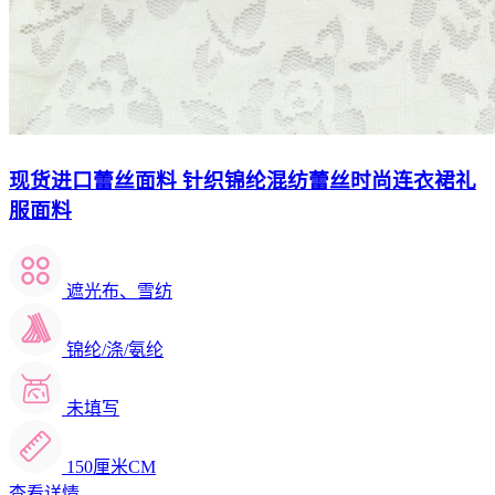
现货进口蕾丝面料 针织锦纶混纺蕾丝时尚连衣裙礼
服面料
遮光布、雪纺
锦纶/涤/氨纶
未填写
150厘米CM
查看详情