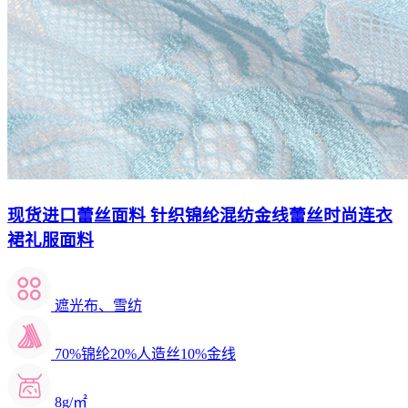
现货进口蕾丝面料 针织锦纶混纺金线蕾丝时尚连衣
裙礼服面料
遮光布、雪纺
70%锦纶20%人造丝10%金线
8g/㎡