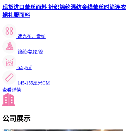
现货进口蕾丝面料 针织锦纶混纺金线蕾丝时尚连衣
裙礼服面料
遮光布、雪纺
锦纶/氨纶/涤
6.5g/㎡
145-155厘米CM
查看详情
公司展示