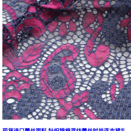
现货进口蕾丝面料 针织锦棉混纺蕾丝时尚连衣裙礼