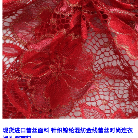
现货进口蕾丝面料 针织锦纶混纺金线蕾丝时尚连衣