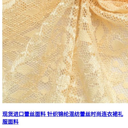
现货进口蕾丝面料 针织锦纶混纺蕾丝时尚连衣裙礼
服面料