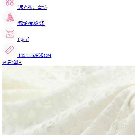
遮光布、雪纺
锦纶/氨纶/涤
8g/㎡
145-155厘米CM
查看详情