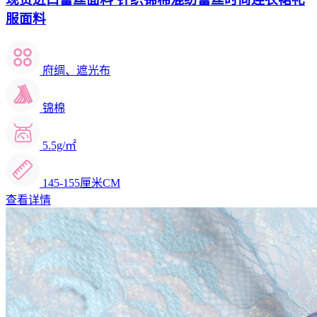
服面料
府绸、遮光布
锦棉
5.5g/㎡
145-155厘米CM
查看详情