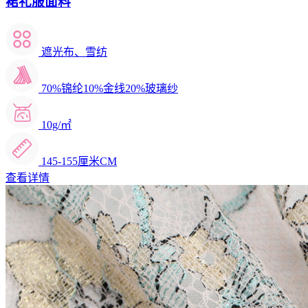
裙礼服面料
遮光布、雪纺
70%锦纶10%金线20%玻璃纱
10g/㎡
145-155厘米CM
查看详情