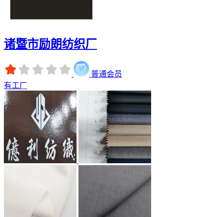
诸暨市励朗纺织厂
普通会员
有工厂