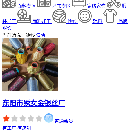
面料专区
坯布专区
家纺家饰
服
装加工
面料加工
纱线
辅料
品牌
服饰
当前筛选：纱线
清除
东阳市绣女金银丝厂
普通会员
有工厂
有店铺