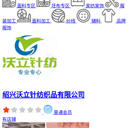
面料专区
坯布专区
家纺家饰
服
装加工
面料加工
纱线
辅料
品牌
服饰
绍兴沃立针纺织品有限公司
普通会员
有店铺