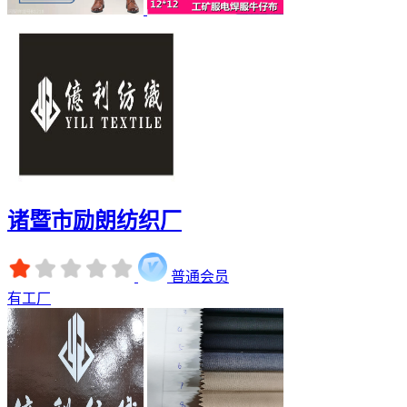
诸暨市励朗纺织厂
普通会员
有工厂