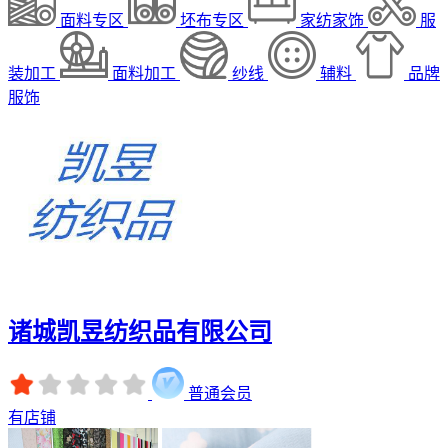
面料专区
坯布专区
家纺家饰
服
装加工
面料加工
纱线
辅料
品牌
服饰
诸城凯昱纺织品有限公司
普通会员
有店铺