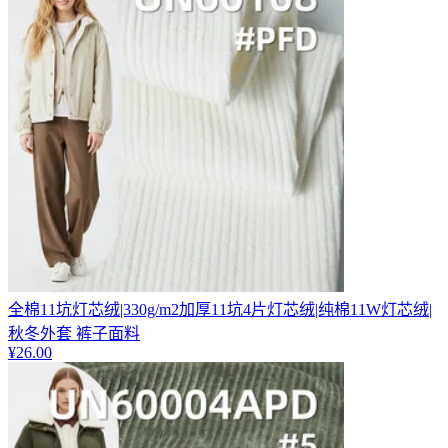
全棉11坑灯芯绒|330g/m2加厚11坑4片灯芯绒|纯棉11W灯芯绒|
秋冬外套 裤子面料
¥
26.00