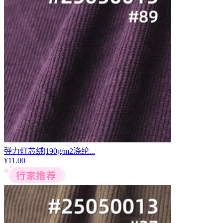
弹力灯芯绒|190g/m2涤纶...
¥
11.00