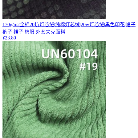
170g/m2全棉20坑灯芯绒|纯棉灯芯绒|20w灯芯绒|黑色印花|帽子
裤子 裙子 棉服 外套夹克面料
¥
23.80