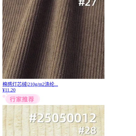
棉感灯芯绒|210g/m2涤纶...
¥
11.20