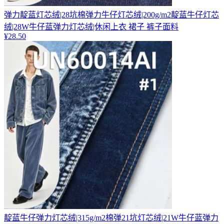
弹力靛蓝灯芯绒|28坑棉弹力牛仔灯芯绒|200g/m2靛蓝牛仔灯芯
绒|28W牛仔蓝弹力灯芯绒|休闲上衣 裙子 裤子面料
¥
28.50
靛蓝牛仔弹力灯芯绒|315g/m2棉弹21坑灯芯绒|21W牛仔蓝弹力