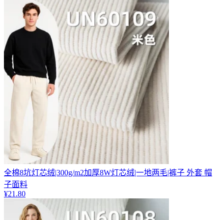
全棉8坑灯芯绒|300g/m2加厚8W灯芯绒|一地两毛|裤子 外套 帽
子面料
¥
21.80