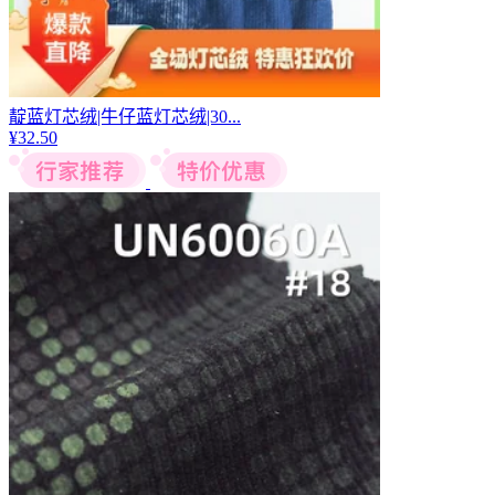
靛蓝灯芯绒|牛仔蓝灯芯绒|30...
¥
32.50