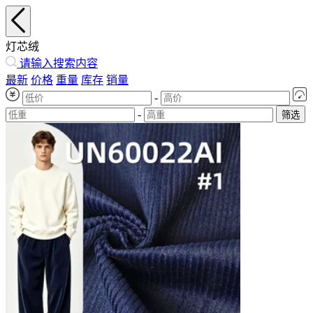
灯芯绒
请输入搜索内容
最新
价格
重量
库存
销量
-
-
筛选