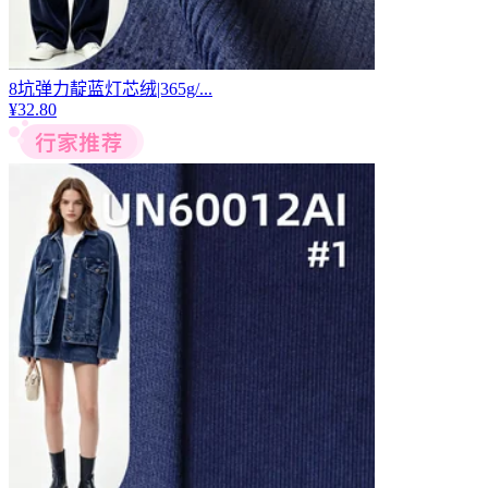
8坑弹力靛蓝灯芯绒|365g/...
¥
32.80