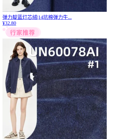
弹力靛蓝灯芯绒|14坑棉弹力牛...
¥
32.80