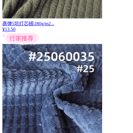
高弹5坑灯芯绒|280g/m2...
¥
13.50