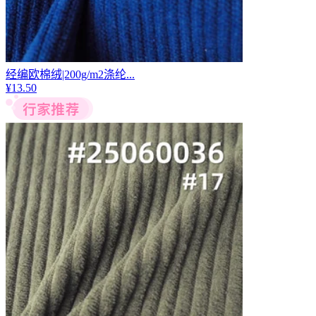
经编欧棉绒|200g/m2涤纶...
¥
13.50