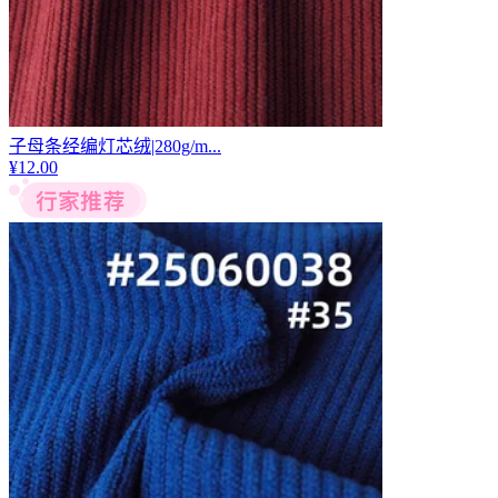
子母条经编灯芯绒|280g/m...
¥
12.00