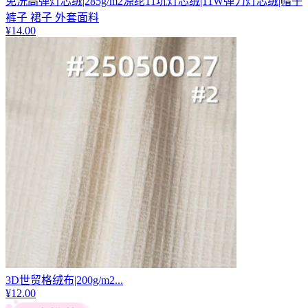
免洗高弹灯芯绒|285g/m2涤纶11坑灯芯绒|11W弹力灯芯绒|帽子
裤子 裙子 外套面料
¥
14.00
3D世贸格绒布|200g/m2...
¥
12.00