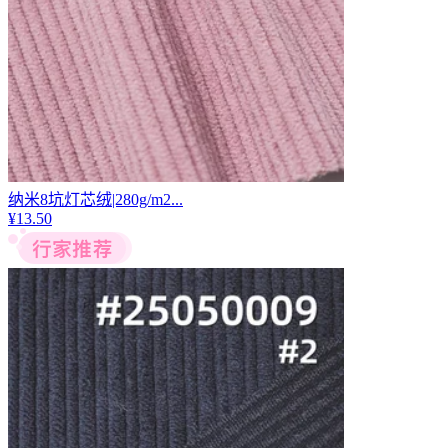
纳米8坑灯芯绒|280g/m2...
¥
13.50