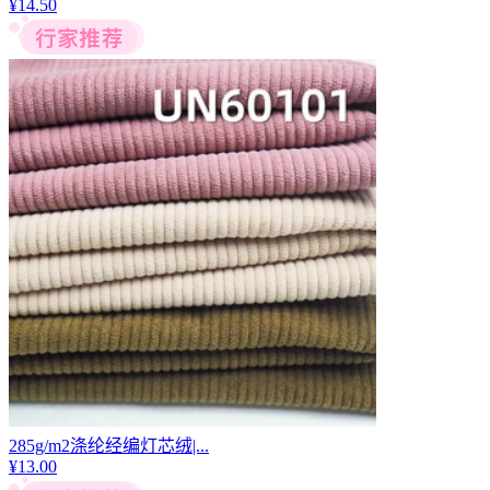
¥
14.50
285g/m2涤纶经编灯芯绒|...
¥
13.00