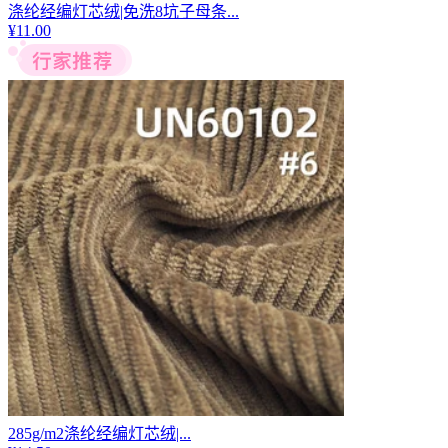
涤纶经编灯芯绒|免洗8坑子母条...
¥
11.00
285g/m2涤纶经编灯芯绒|...