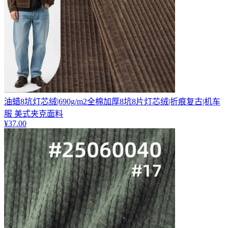
油蜡8坑灯芯绒|690g/m2全棉加厚8坑8片灯芯绒|折痕复古|机车
服 美式夹克面料
¥
37.00