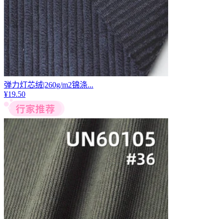
弹力灯芯绒|260g/m2锦涤...
¥
19.50