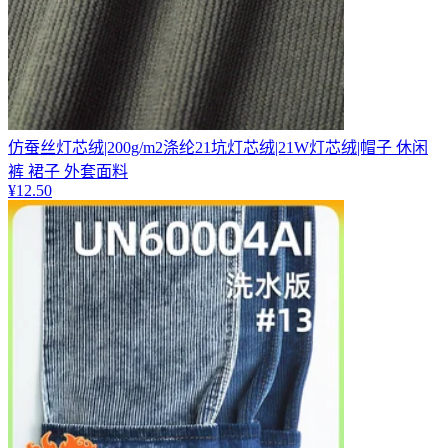
仿蚕丝灯芯绒|200g/m2涤纶21坑灯芯绒|21W灯芯绒|帽子 休闲
裤 裙子 外套面料
¥
12.50