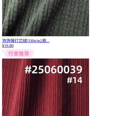
泡泡弹灯芯绒|330g/m2高...
¥
19.80