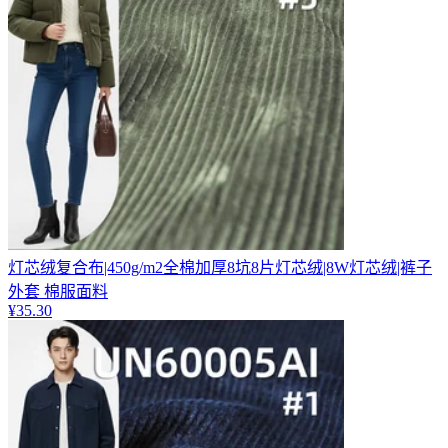
灯芯绒复合布|450g/m2全棉加厚8坑8片灯芯绒|8W灯芯绒|裤子
外套 棉服面料
¥
35.30