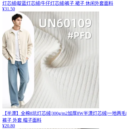
灯芯绒|靛蓝灯芯绒|牛仔灯芯绒|裤子 裙子 休闲外套面料
¥
31.50
【半漂】全棉8坑灯芯绒|300g/m2加厚8W半漂灯芯绒|一地两毛|
裤子 外套 帽子面料
¥
20.80