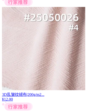
3D乱皱纹绒布|200g/m2...
¥
12.00