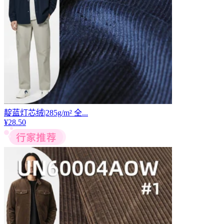
靛蓝灯芯绒|285g/m² 全...
¥
28.50