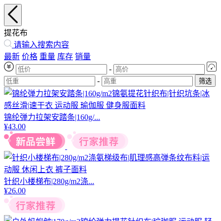
提花布
请输入搜索内容
最新
价格
重量
库存
销量
-
-
筛选
锦纶弹力拉架安踏条|160g/...
¥
43.00
针织小楼梯布|280g/m2涤...
¥
26.00