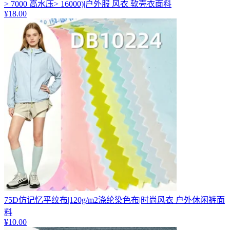
> 7000 高水压> 16000)|户外服 风衣 软壳衣面料
¥
18.00
75D仿记忆平纹布|120g/m2涤纶染色布|时尚风衣 户外休闲裤面
料
¥
10.00