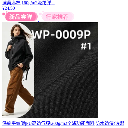
迪桑麻棉|160g/m2涤纶弹...
¥
24.50
涤纶平纹呢|PU高透气膜|200g/m2全涤功能面料|防水透湿(透湿