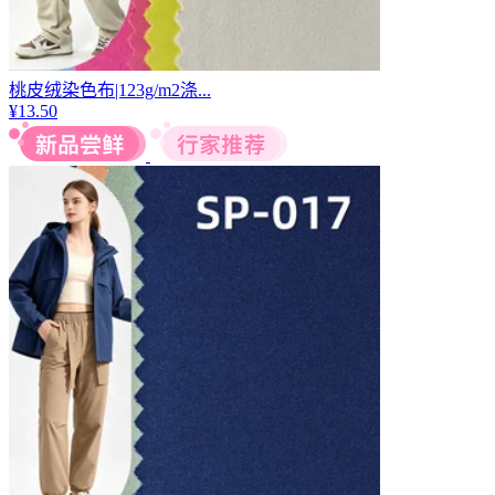
桃皮绒染色布|123g/m2涤...
¥
13.50