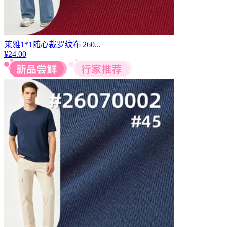
莱雅1*1随心裁罗纹布|260...
¥
24.00