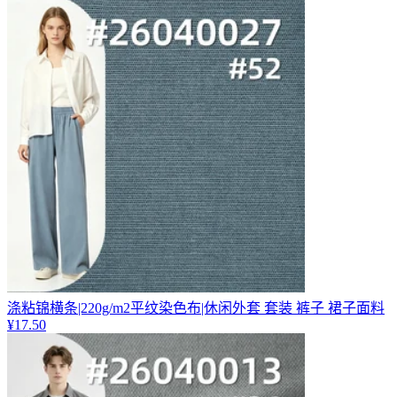
涤粘锦横条|220g/m2平纹染色布|休闲外套 套装 裤子 裙子面料
¥
17.50