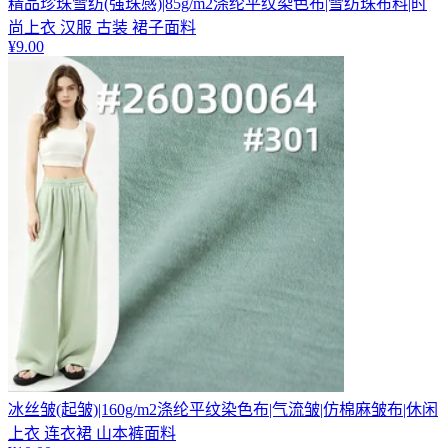
精品珍珠雪纺(强珠感)|85g/m2涤纶平纹染色布|雪纺珠布料|时
尚上衣 汉服 古装 裙子面料
¥
9.00
冰丝皱(起皱)|160g/m2涤纶平纹染色布|气流皱|仿棉麻皱布|休闲
上衣 连衣裙 山本裤面料