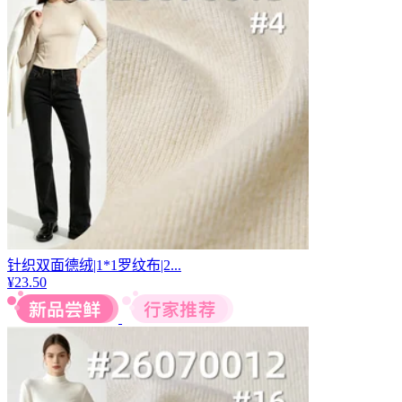
针织双面德绒|1*1罗纹布|2...
¥
23.50