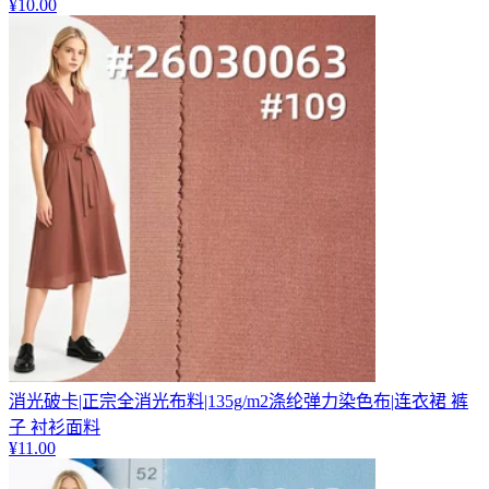
¥
10.00
消光破卡|正宗全消光布料|135g/m2涤纶弹力染色布|连衣裙 裤
子 衬衫面料
¥
11.00