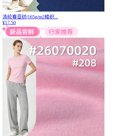
涤纶春亚纺|165g/m2梭织...
¥
17.50