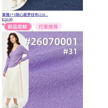
莱雅1*1随心裁罗纹布|220...
¥
24.00