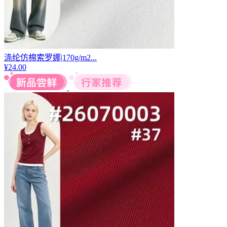
涤纶仿棉索罗娜|170g/m2...
¥
24.00