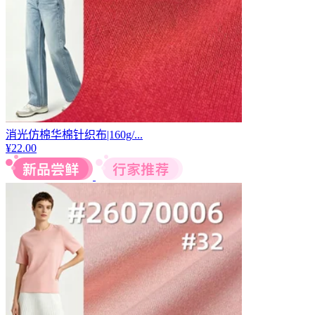
消光仿棉华棉针织布|160g/...
¥
22.00