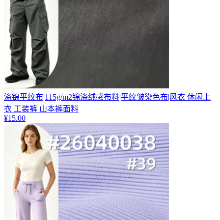
涤锦平纹布|115g/m2锦涤绒感布料|平纹皱染色布|风衣 休闲上
衣 工装裤 山本裤面料
¥
15.00