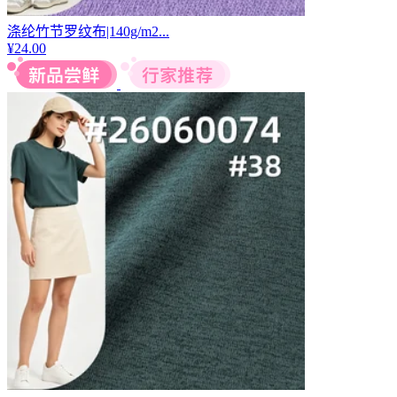
涤纶竹节罗纹布|140g/m2...
¥
24.00