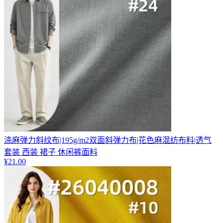
涤麻弹力斜纹布|195g/m2双面斜弹力布|花色麻混纺布料|透气
套装 西装 裙子 休闲裤面料
¥
21.00