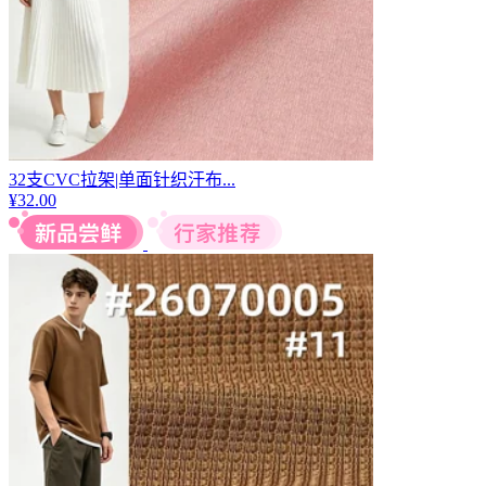
32支CVC拉架|单面针织汗布...
¥
32.00