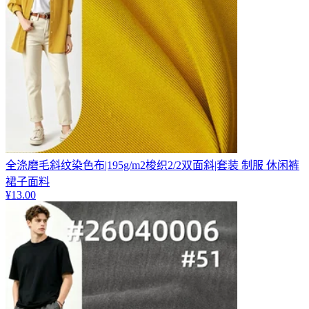
全涤磨毛斜纹染色布|195g/m2梭织2/2双面斜|套装 制服 休闲裤
裙子面料
¥
13.00