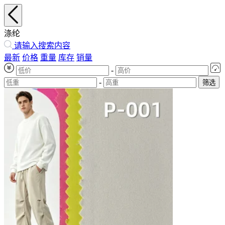
涤纶
请输入搜索内容
最新
价格
重量
库存
销量
-
-
筛选