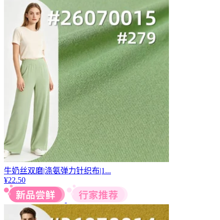
牛奶丝双磨|涤氨弹力针织布|1...
¥
22.50