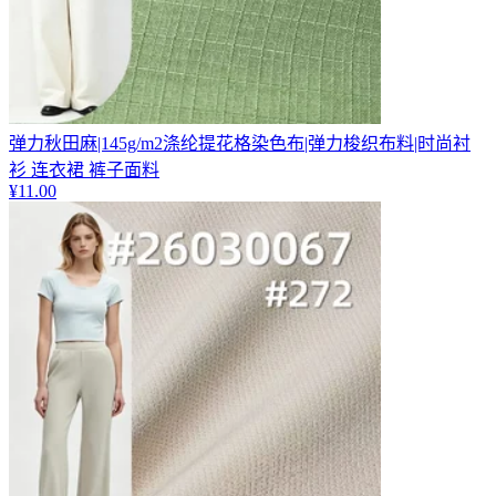
弹力秋田麻|145g/m2涤纶提花格染色布|弹力梭织布料|时尚衬
衫 连衣裙 裤子面料
¥
11.00