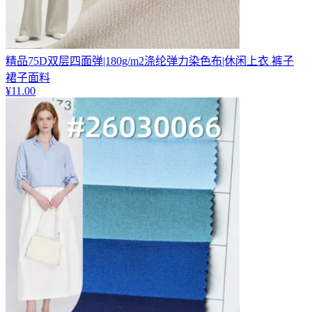
精品75D双层四面弹|180g/m2涤纶弹力染色布|休闲上衣 裤子
裙子面料
¥
11.00