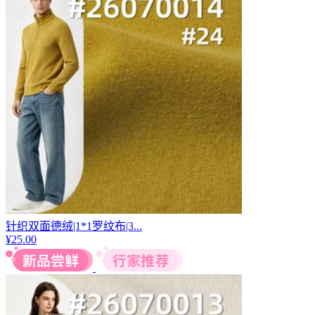
针织双面德绒|1*1罗纹布|3...
¥
25.00