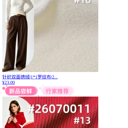
针织双面德绒|1*1罗纹布|2...
¥
23.00