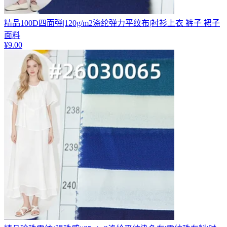
精品100D四面弹|120g/m2涤纶弹力平纹布|衬衫上衣 裤子 裙子
面料
¥
9.00