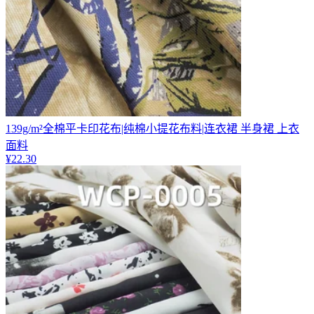
139g/m²全棉平卡印花布|纯棉小提花布料|连衣裙 半身裙 上衣
面料
¥
22.30