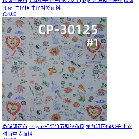
拔印牛仔布|全棉条子牛仔布|9.2安士(oz)四片右斜牛仔布|拔印
印花| 牛仔裙 牛仔衬衫面料
¥
34.00
数码印花布|275g/m²棉弹竹节斜纹布料|弹力印花布|裙子 上衣
时尚童装面料