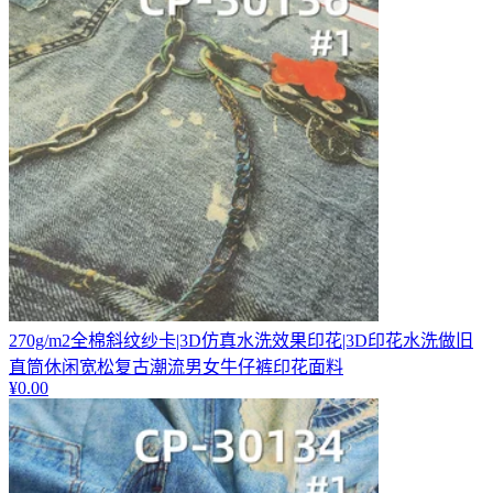
270g/m2全棉斜纹纱卡|3D仿真水洗效果印花|3D印花水洗做旧
直筒休闲宽松复古潮流男女牛仔裤印花面料
¥
0.00