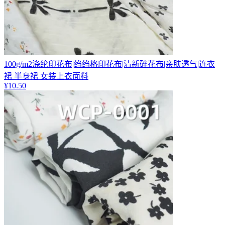
100g/m2涤纶印花布|绉绉格印花布|清新碎花布|亲肤透气|连衣
裙 半身裙 女装上衣面料
¥
10.50