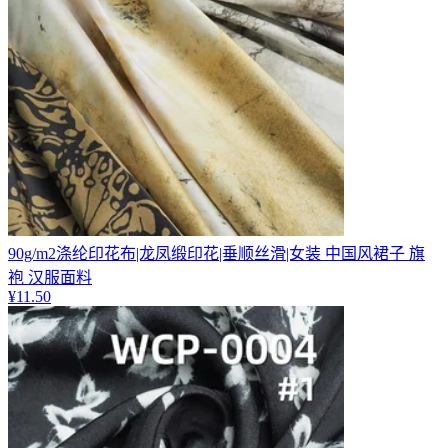
90g/m2涤纶印花布|龙凤缎印花|垂顺丝滑|女装 中国风裙子 旗
袍 汉服面料
¥
11.50