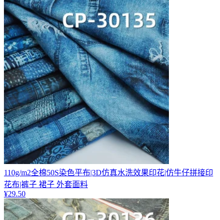
110g/m2全棉50S染色平布|3D仿真水洗效果印花|仿牛仔拼接印
花布|裤子 裙子 外套面料
¥
29.50