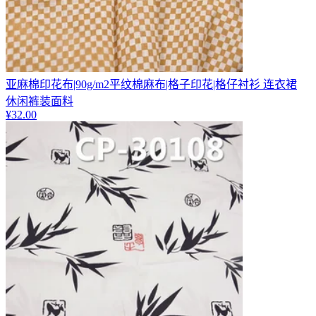
亚麻棉印花布|90g/m2平纹棉麻布|格子印花|格仔衬衫 连衣裙
休闲裤装面料
¥
32.00