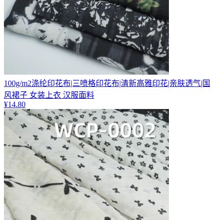
100g/m2涤纶印花布|三喷格印花布|清新高雅印花|亲肤透气|国
风裙子 女装上衣 汉服面料
¥
14.80