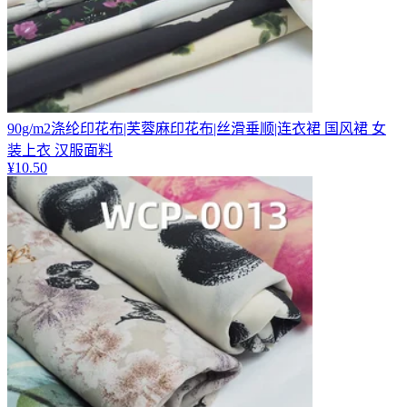
90g/m2涤纶印花布|芙蓉麻印花布|丝滑垂顺|连衣裙 国风裙 女
装上衣 汉服面料
¥
10.50