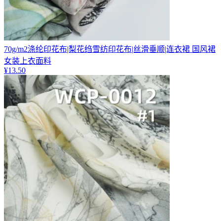
70g/m2涤纶印花布|梨花绉雪纺印花布|丝滑垂顺|连衣裙 国风裙
女装上衣面料
¥
13.50