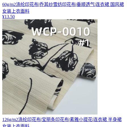
60g/m2涤纶印花布|乔其纱雪纺印花布|垂顺透气|连衣裙 国风裙
女装上衣面料
¥
13.50
126g/m2涤纶印花布|宝丽条印花布|素雅小提花|连衣裙 半身裙
女装上衣面料