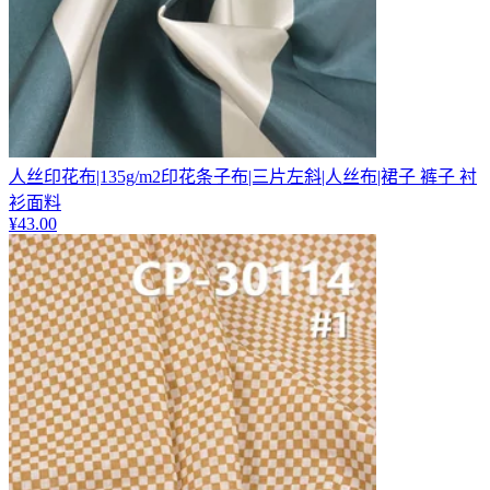
人丝印花布|135g/m2印花条子布|三片左斜|人丝布|裙子 裤子 衬
衫面料
¥
43.00