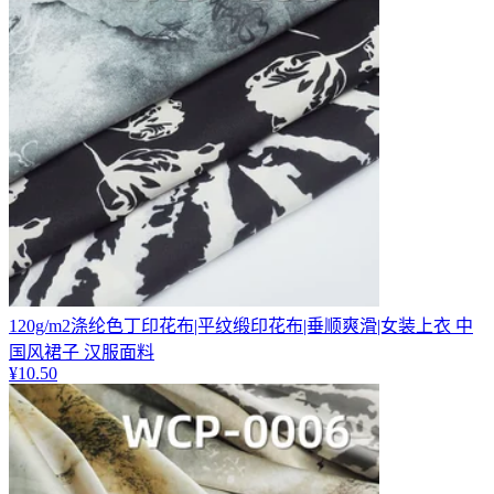
120g/m2涤纶色丁印花布|平纹缎印花布|垂顺爽滑|女装上衣 中
国风裙子 汉服面料
¥
10.50