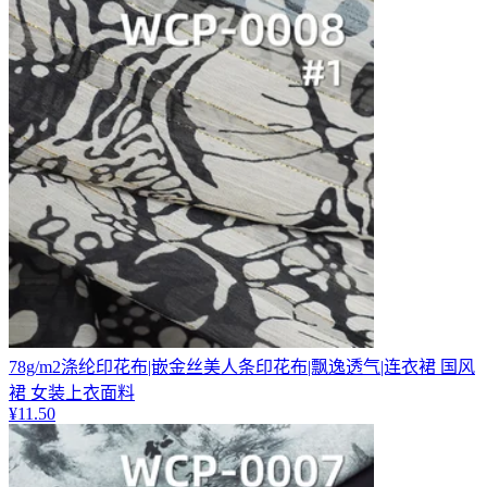
78g/m2涤纶印花布|嵌金丝美人条印花布|飘逸透气|连衣裙 国风
裙 女装上衣面料
¥
11.50