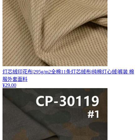
灯芯绒印花布|295g/m2全棉11条灯芯绒布|纯棉灯心绒|裤装 棉
服外套面料
¥
29.00