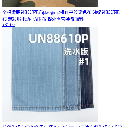
全棉染底迷彩印花布|320g/m2横竹平纹染色布|油蜡迷彩印花
布|迷彩服 帐蓬 防雨布 野外露营装备面料
¥
31.00