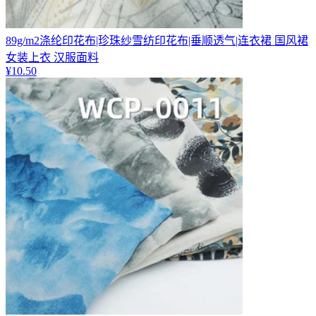
89g/m2涤纶印花布|珍珠纱雪纺印花布|垂顺透气|连衣裙 国风裙
女装上衣 汉服面料
¥
10.50