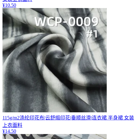
¥
10.50
115g/m2涤纶印花布|云舒缎印花|垂顺丝滑|连衣裙 半身裙 女装
上衣面料
¥
14.50