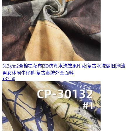
313g/m2全棉提花布|3D仿真水洗效果印花|复古水洗做旧|潮流
男女休闲牛仔裤 复古潮牌外套面料
¥
37.50