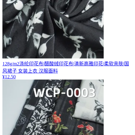
128g/m2涤纶印花布|醋酸绒印花布|清新高雅印花|柔软亲肤|国
风裙子 女装上衣 汉服面料
¥
12.50