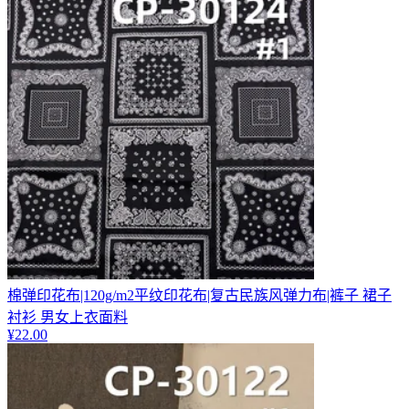
棉弹印花布|120g/m2平纹印花布|复古民族风弹力布|裤子 裙子
衬衫 男女上衣面料
¥
22.00