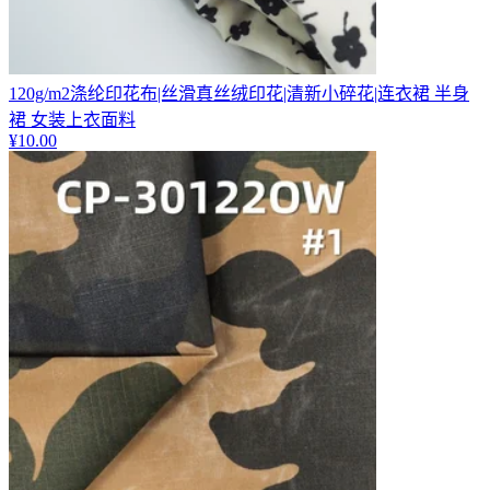
120g/m2涤纶印花布|丝滑真丝绒印花|清新小碎花|连衣裙 半身
裙 女装上衣面料
¥
10.00