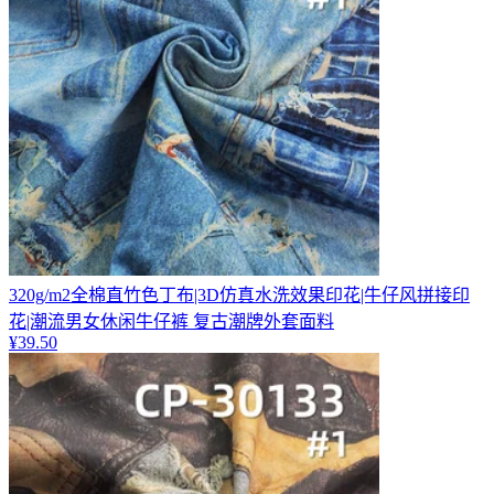
320g/m2全棉直竹色丁布|3D仿真水洗效果印花|牛仔风拼接印
花|潮流男女休闲牛仔裤 复古潮牌外套面料
¥
39.50