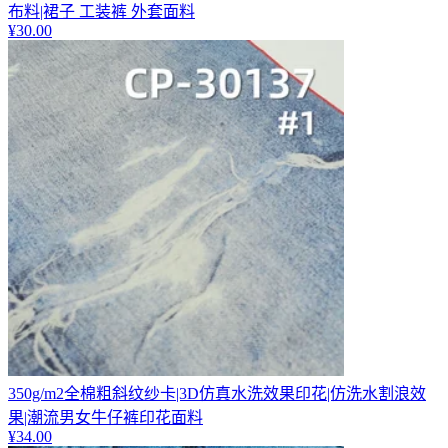
布料|裙子 工装裤 外套面料
¥
30.00
350g/m2全棉粗斜纹纱卡|3D仿真水洗效果印花|仿洗水割浪效
果|潮流男女牛仔裤印花面料
¥
34.00