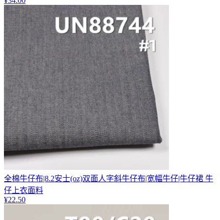
¥
34.00
全棉牛仔布|8.2安士(oz)双面人字斜牛仔布|宽幅牛仔|牛仔裙 牛
仔上衣面料
¥
22.50