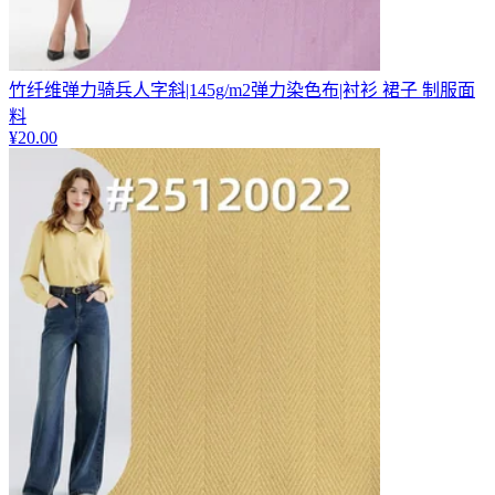
竹纤维弹力骑兵人字斜|145g/m2弹力染色布|衬衫 裙子 制服面
料
¥
20.00