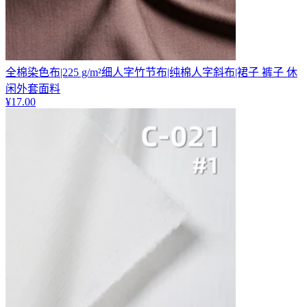
全棉染色布|225 g/m²细人字竹节布|纯棉人字斜布|裙子 裤子 休
闲外套面料
¥
17.00