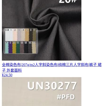
全棉染色布|207g/m2人字斜染色布|纯棉三片人字斜布|裤子 裙
子 外套面料
¥
24.50