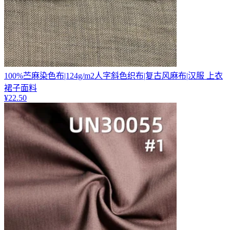
100%苎麻染色布|124g/m2人字斜色织布|复古风麻布|汉服 上衣
裙子面料
¥
22.50