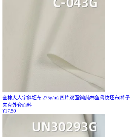
全棉大人字斜坯布|275g/m2四片双面斜|纯棉鱼骨纹坯布|裤子
夹克外套面料
¥
17.50