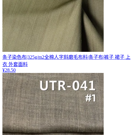
条子染色布|325g/m2全棉人字斜磨毛布料|条子布|裤子 裙子 上
衣 外套面料
¥
28.50