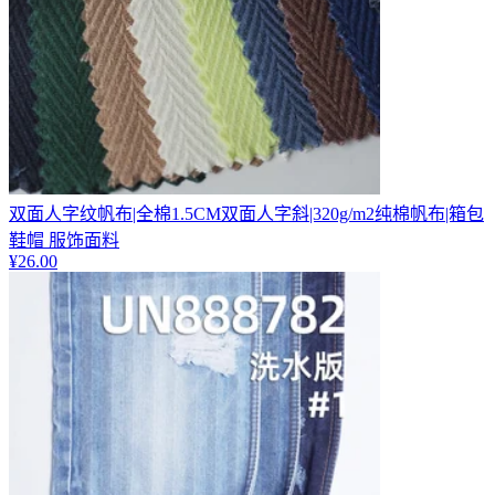
双面人字纹帆布|全棉1.5CM双面人字斜|320g/m2纯棉帆布|箱包
鞋帽 服饰面料
¥
26.00