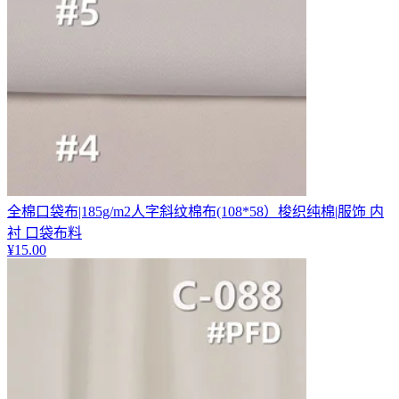
全棉口袋布|185g/m2人字斜纹棉布(108*58）梭织纯棉|服饰 内
衬 口袋布料
¥
15.00