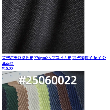
莱赛尔天丝染色布|270g/m2人字斜弹力布|可洗褪|裤子 裙子 外
套面料
¥
16.00