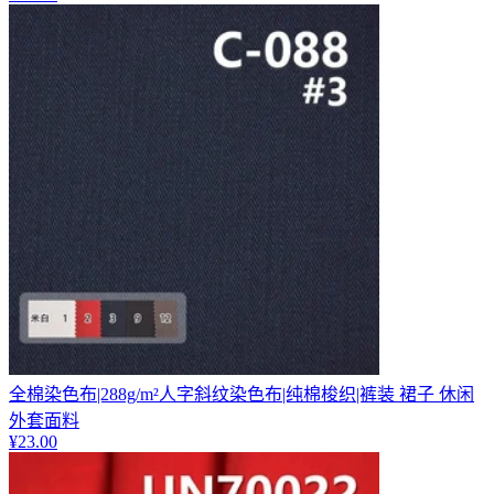
全棉染色布|288g/m²人字斜纹染色布|纯棉梭织|裤装 裙子 休闲
外套面料
¥
23.00