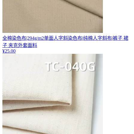
全棉染色布|294g/m2单面人字斜染色布|纯棉人字斜布|裤子 裙
子 夹克外套面料
¥
25.00