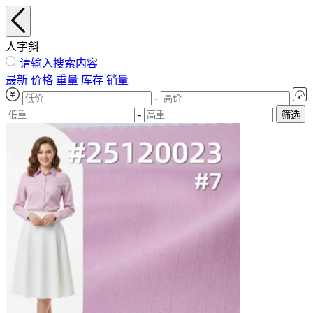
人字斜
请输入搜索内容
最新
价格
重量
库存
销量
-
-
筛选