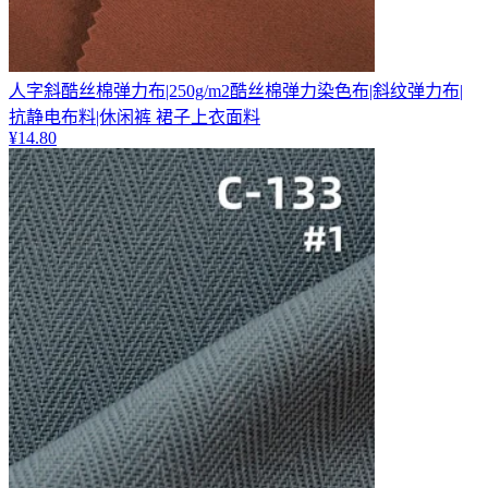
人字斜酷丝棉弹力布|250g/m2酷丝棉弹力染色布|斜纹弹力布|
抗静电布料|休闲裤 裙子上衣面料
¥
14.80