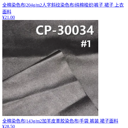
全棉染色布|204g/m2人字斜纹染色布|纯棉梭织|裤子 裙子 上衣
面料
¥
21.00
全棉染色布|143g/m2加羊皮革胶染色布|手袋 裤装 裙子面料
¥
28.50