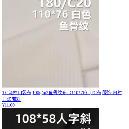
TC涤棉口袋布|100g/m2鱼骨纹布（110*76）|TC布|服饰 内衬
口袋面料
¥
11.00