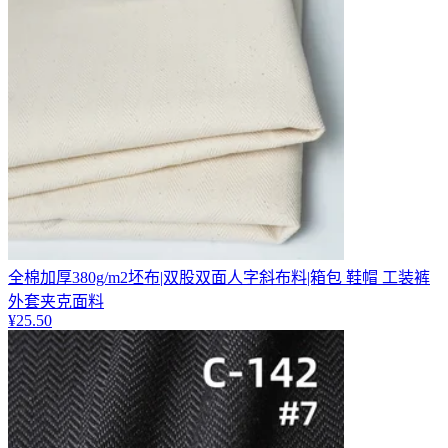
全棉加厚380g/m2坯布|双股双面人字斜布料|箱包 鞋帽 工装裤
外套夹克面料
¥
25.50