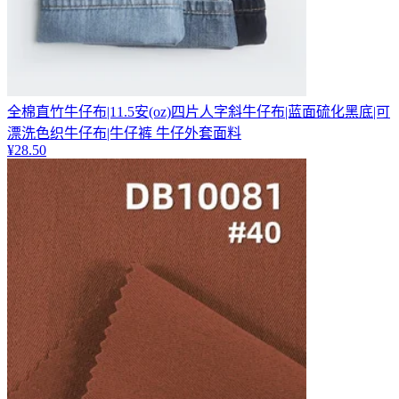
全棉直竹牛仔布|11.5安(oz)四片人字斜牛仔布|蓝面硫化黑底|可
漂洗色织牛仔布|牛仔裤 牛仔外套面料
¥
28.50