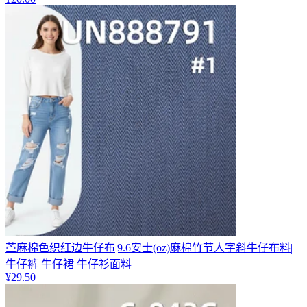
苎麻棉色织红边牛仔布|9.6安士(oz)麻棉竹节人字斜牛仔布料|
牛仔裤 牛仔裙 牛仔衫面料
¥
29.50