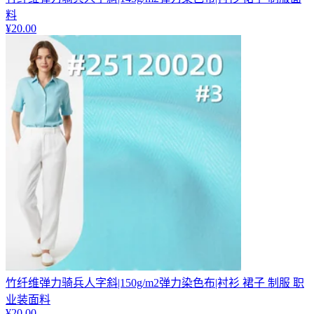
料
¥
20.00
竹纤维弹力骑兵人字斜|150g/m2弹力染色布|衬衫 裙子 制服 职
业装面料
¥
20.00