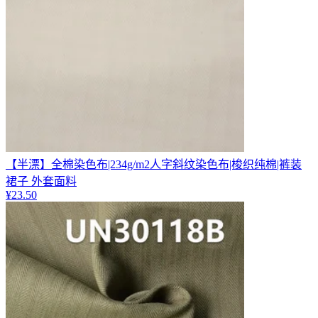
【半漂】全棉染色布|234g/m2人字斜纹染色布|梭织纯棉|裤装
裙子 外套面料
¥
23.50