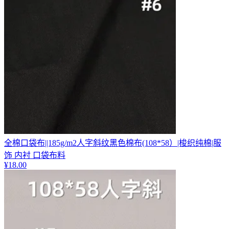
全棉口袋布||185g/m2人字斜纹黑色棉布(108*58）|梭织纯棉|服
饰 内衬 口袋布料
¥
18.00