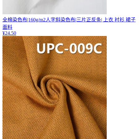
全棉染色布|160g/m2人字斜染色布|三片正反条| 上衣 衬衫 裙子
面料
¥
24.50