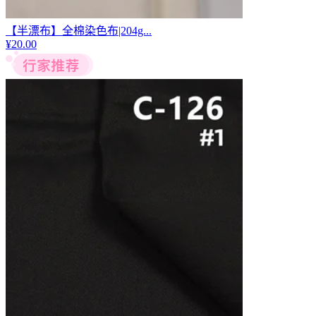
【半漂布】全棉染色布|204g...
¥
20.00