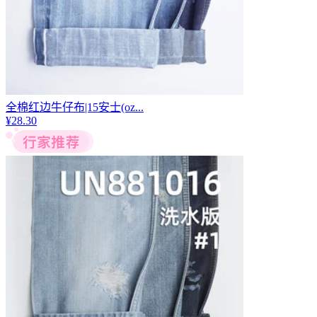
全棉红边牛仔布|15安士(oz...
¥
28.30