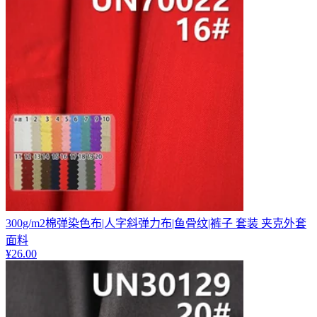
300g/m2棉弹染色布|人字斜弹力布|鱼骨纹|裤子 套装 夹克外套
面料
¥
26.00