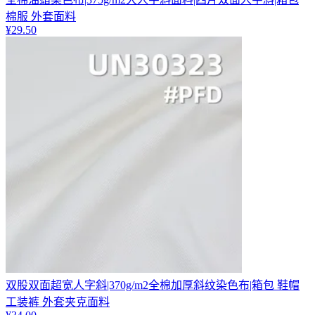
棉服 外套面料
¥
29.50
双股双面超宽人字斜|370g/m2全棉加厚斜纹染色布|箱包 鞋帽
工装裤 外套夹克面料