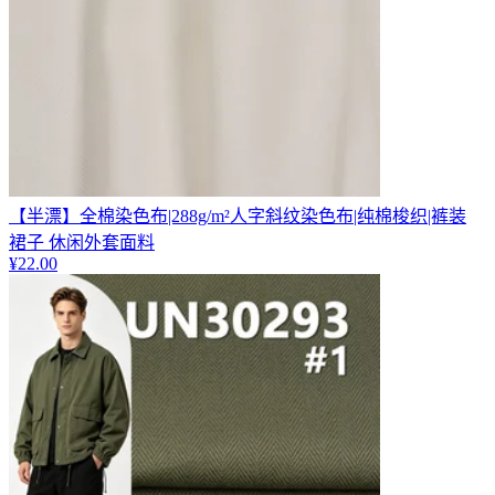
【半漂】全棉染色布|288g/m²人字斜纹染色布|纯棉梭织|裤装
裙子 休闲外套面料
¥
22.00