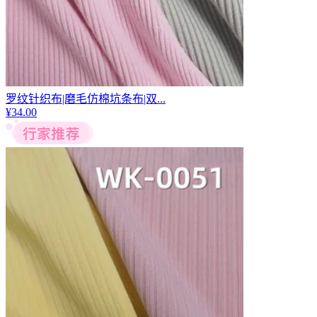
罗纹针织布|磨毛仿棉坑条布|双...
¥
34.00