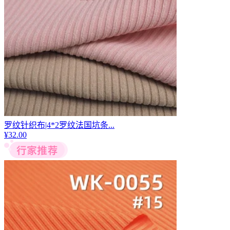
罗纹针织布|4*2罗纹法国坑条...
¥
32.00