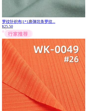
罗纹针织布|1*1高弹坑条罗纹...
¥
25.50