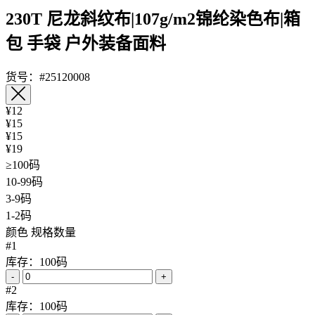
230T 尼龙斜纹布|107g/m2锦纶染色布|箱
包 手袋 户外装备面料
货号：#25120008
¥12
¥15
¥15
¥19
≥100码
10-99码
3-9码
1-2码
颜色
规格数量
#1
库存：100码
-
+
#2
库存：100码