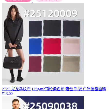
272T 尼龙斜纹布|125g/m2锦纶染色布|箱包 手袋 户外装备面料
¥
13.00