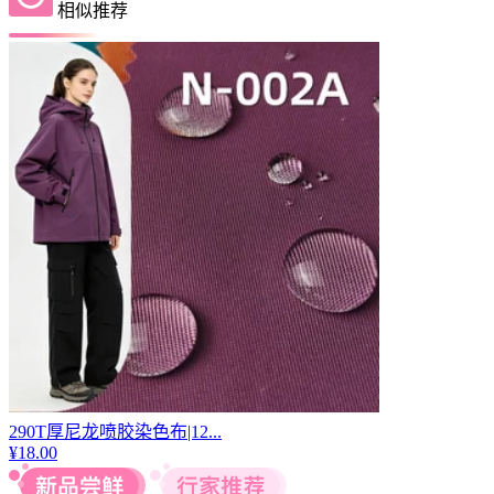
相似推荐
290T厚尼龙喷胶染色布|12...
¥
18.00