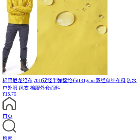
棉感尼龙绉布|70D双经半弹锦纶布|131g/m2双经单纬布料|防水|
户外服 风衣 棉服外套面料
¥
15.70
首页
搜索