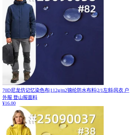
70D尼龙仿记忆染色布|112g/m2锦纶防水布料|2/1左斜|风衣 户
外服 登山服面料
¥
16.00