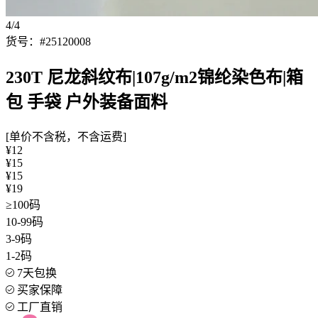
4/4
货号：#25120008
230T 尼龙斜纹布|107g/m2锦纶染色布|箱
包 手袋 户外装备面料
[单价不含税，不含运费]
¥12
¥15
¥15
¥19
≥100码
10-99码
3-9码
1-2码
7天包换
买家保障
工厂直销