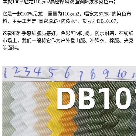
本款100%尼龙110g/m2高密厚斜双面斜防泼水染色布；
它是一款100%尼龙，重量为110g/m2，幅宽为57/58"的染色布
料，主要工艺是“高密厚斜+防泼水”，货号为DB10107；
这款布料手感细腻质感好，色彩鲜明时尚，防水耐磨，在纺织
市场上，我们一般将它作为户外登山服、冲锋衣、棉服、夹克
等面料。