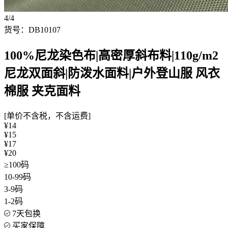
4/4
货号：DB10107
100%尼龙染色布|高密厚斜布料|110g/m2
尼龙双面斜|防泼水面料|户外登山服 风衣
棉服 夹克面料
[单价不含税，不含运费]
¥14
¥15
¥17
¥20
≥100码
10-99码
3-9码
1-2码
7天包换
买家保障