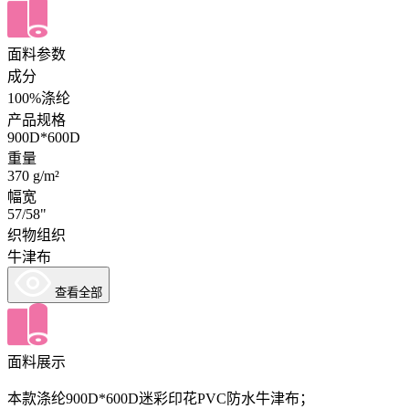
面料参数
成分
100%涤纶
产品规格
900D*600D
重量
370 g/m²
幅宽
57/58"
织物组织
牛津布
查看全部
面料展示
本款涤纶900D*600D迷彩印花PVC防水牛津布；