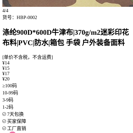
4/4
货号：HBP-0002
涤纶900D*600D牛津布|370g/m2迷彩印花
布料|PVC|防水|箱包 手袋 户外装备面料
[单价不含税，不含运费]
¥14
¥15
¥17
¥20
≥100码
10-99码
3-9码
1-2码
7天包换
买家保障
工厂直销