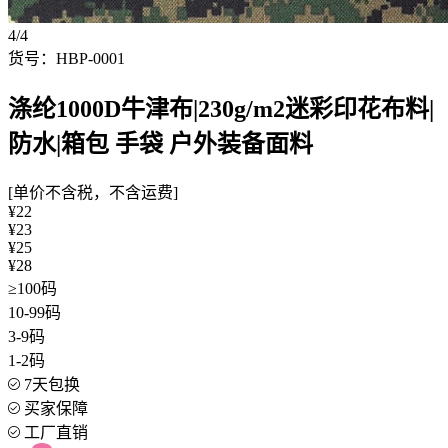
4/4
货号：HBP-0001
涤纶1000D牛津布|230g/m2迷彩印花布料|
防水|箱包 手袋 户外装备面料
[单价不含税，不含运费]
¥22
¥23
¥25
¥28
≥100码
10-99码
3-9码
1-2码
7天包换
买家保障
工厂直销