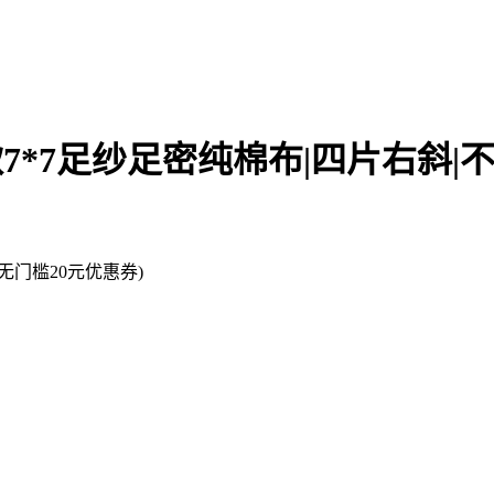
厚款7*7足纱足密纯棉布|四片右斜|
门槛20元优惠券)