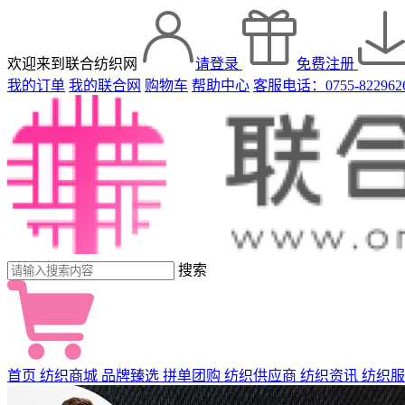
欢迎来到联合纺织网
请登录
免费注册
我的订单
我的联合网
购物车
帮助中心
客服电话：0755-822962
搜索
首页
纺织商城
品牌臻选
拼单团购
纺织供应商
纺织资讯
纺织服