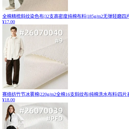
全棉精梳斜纹染色布|32支高密度纯棉布料|185g/m2无弹轻磨四片
¥17.00
赛络纺竹节冰雾棉|220g/m2全棉16支斜纹布|纯棉洗水布料|四
¥18.00