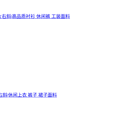
右斜|高品质衬衫‌ 休闲裤‌ 工装‌面料
片右斜|休闲上衣 裤子 裙子面料