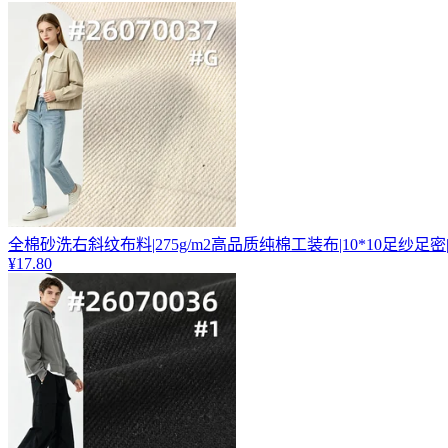
全棉砂洗右斜纹布料|275g/m2高品质纯棉工装布|10*10足纱足
¥17.80