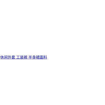
密|休闲外套 工装裤 半身裙面料