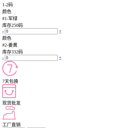
1-2码
颜色
#1-军绿
库存
250
码
-
+
颜色
#2-姜黄
库存
332
码
-
+
7天包换
现货批发
工厂直销