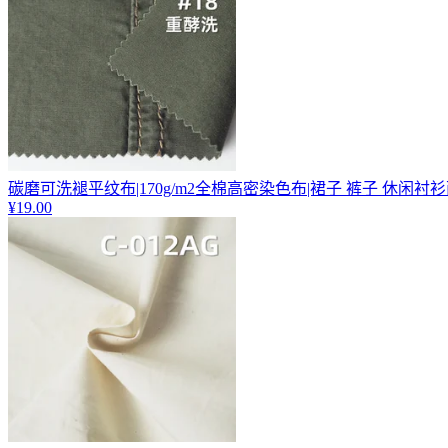
碳磨可洗褪平纹布|170g/m2全棉高密染色布|裙子 裤子 休闲衬
¥19.00