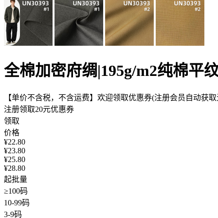
全棉加密府绸|195g/m2纯棉
【单价不含税，不含运费】欢迎领取优惠券(注册会员自动获取无
注册领取20元优惠券
领取
价格
¥
22.80
¥
23.80
¥
25.80
¥
28.80
起批量
≥100码
10-99码
3-9码