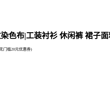
平纹染色布|工装衬衫 休闲裤 裙子面
门槛20元优惠券)