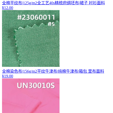
全棉平纹布|125g/m2全工艺40s精梳府绸坯布|裙子 衬衫面料
¥12.00
全棉染色布|156g/m2平纹牛津布|纯棉牛津布|箱包 里布面料
¥19.00