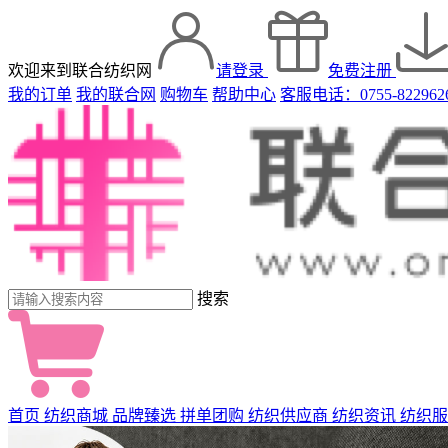
欢迎来到联合纺织网
请登录
免费注册
我的订单
我的联合网
购物车
帮助中心
客服电话：0755-822962
搜索
首页
纺织商城
品牌臻选
拼单团购
纺织供应商
纺织资讯
纺织服