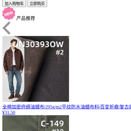
加入购物车
立即购买
产品推荐
全棉加密府绸油蜡布|295g/m2平纹防水油蜡布料|百变折痕|复
¥31.50