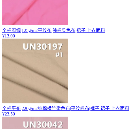
全棉府绸|125g/m2平纹布|纯棉染色布|裙子 上衣面料
¥13.00
全棉平布|220g/m2纯棉横竹染色布|平纹棉布|裤子 裙子 上衣面
¥23.50