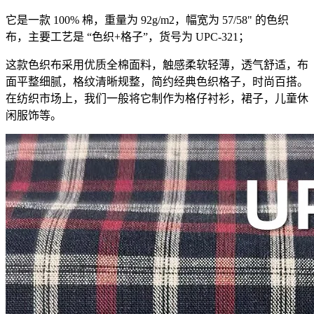
它是一款 100% 棉，重量为 92g/m2，幅宽为 57/58" 的色织
布，主要工艺是 “色织+格子”，货号为 UPC-321；
这款色织布采用优质全棉面料，触感柔软轻薄，透气舒适，布
面平整细腻，格纹清晰规整，简约经典色织格子，时尚百搭。
在纺织市场上，我们一般将它制作为格仔衬衫，裙子，儿童休
闲服饰等。