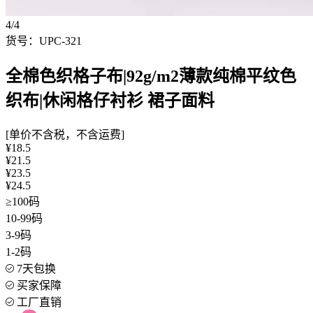
4/4
货号：UPC-321
全棉色织格子布|92g/m2薄款纯棉平纹色
织布|休闲格仔衬衫 裙子面料
[单价不含税，不含运费]
¥18.5
¥21.5
¥23.5
¥24.5
≥100码
10-99码
3-9码
1-2码
7天包换
买家保障
工厂直销