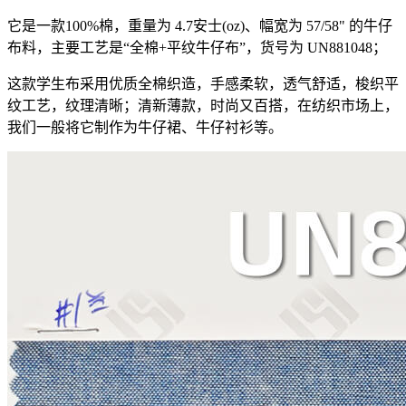
它是一款100%棉，重量为 4.7安士(oz)、幅宽为 57/58" 的牛仔
布料，主要工艺是“全棉+平纹牛仔布”，货号为 UN881048；
这款学生布采用优质全棉织造，手感柔软，透气舒适，梭织平
纹工艺，纹理清晰；清新薄款，时尚又百搭，在纺织市场上，
我们一般将它制作为牛仔裙、牛仔衬衫等。