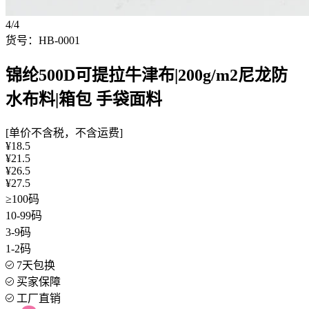
4/4
货号：HB-0001
锦纶500D可提拉牛津布|200g/m2尼龙防
水布料|箱包 手袋面料
[单价不含税，不含运费]
¥18.5
¥21.5
¥26.5
¥27.5
≥100码
10-99码
3-9码
1-2码
7天包换
买家保障
工厂直销