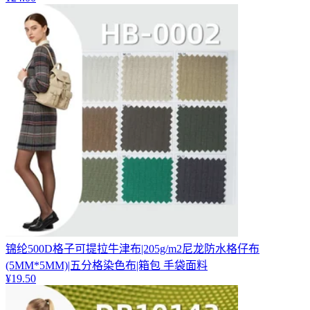
锦纶500D格子可提拉牛津布|205g/m2尼龙防水格仔布
(5MM*5MM)|五分格染色布|箱包 手袋面料
¥
19.50