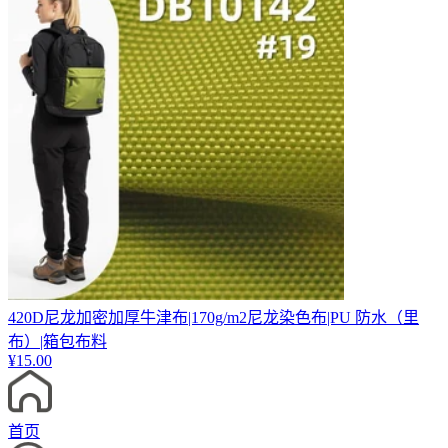
420D尼龙加密加厚牛津布|170g/m2尼龙染色布|PU 防水（里
布）|箱包布料
¥
15.00
首页