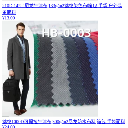
210D 145T 尼龙牛津布|133g/m2锦纶染色布|箱包 手袋 户外装
备面料
¥
13.00
锦纶1000D可提拉牛津布|300g/m2尼龙防水布料|箱包 手袋面料
¥
24.00