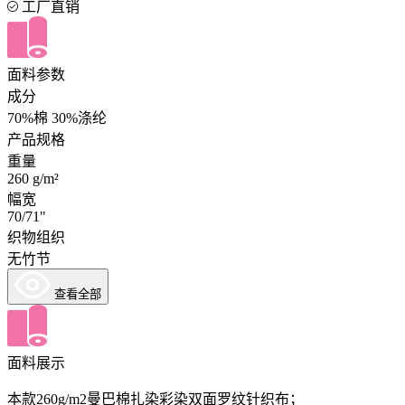
工厂直销
面料参数
成分
70%棉 30%涤纶
产品规格
重量
260 g/m²
幅宽
70/71"
织物组织
无竹节
查看全部
面料展示
本款260g/m2曼巴棉扎染彩染双面罗纹针织布；