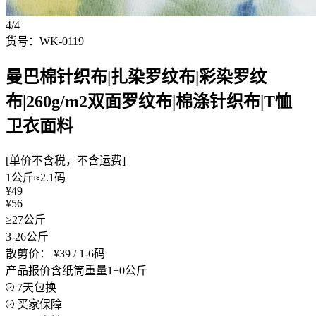
4/4
货号：WK-0119
曼巴棉针织布|扎染罗纹布|彩染罗纹
布|260g/m2双面罗纹布|棉涤针织布|T恤
卫衣面料
[单价不含税，不含运费]
1公斤≈2.1码
¥49
¥56
≥27公斤
3-26公斤
散剪价：
¥39 / 1-6码
产品报价含纸筒重量1+0公斤
7天包换
买家保障