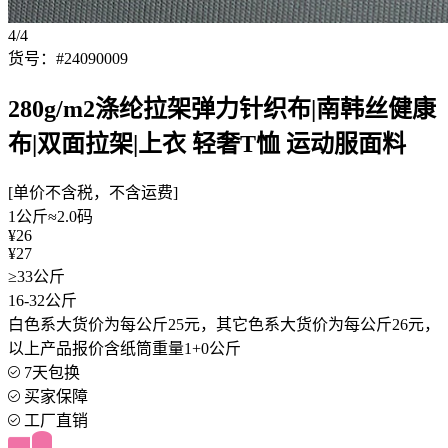
4/4
货号：#24090009
280g/m2涤纶拉架弹力针织布|南韩丝健康
布|双面拉架|上衣 轻奢T恤 运动服面料
[单价不含税，不含运费]
1公斤≈2.0码
¥26
¥27
≥33公斤
16-32公斤
白色系大货价为每公斤25元，其它色系大货价为每公斤26元，
以上产品报价含纸筒重量1+0公斤
7天包换
买家保障
工厂直销