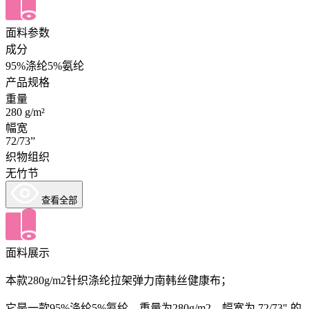
面料参数
成分
95%涤纶5%氨纶
产品规格
重量
280 g/m²
幅宽
72/73”
织物组织
无竹节
查看全部
面料展示
本款280g/m2针织涤纶拉架弹力南韩丝健康布；
它是一款95%涤纶5%氨纶，重量为280g/m2，幅宽为 72/73" 的