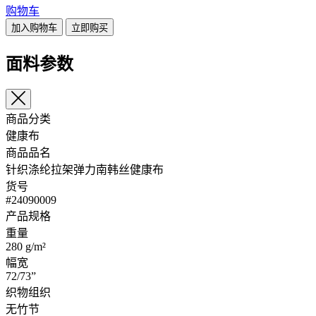
购物车
加入购物车
立即购买
面料参数
商品分类
健康布
商品品名
针织涤纶拉架弹力南韩丝健康布
货号
#24090009
产品规格
重量
280 g/m²
幅宽
72/73”
织物组织
无竹节