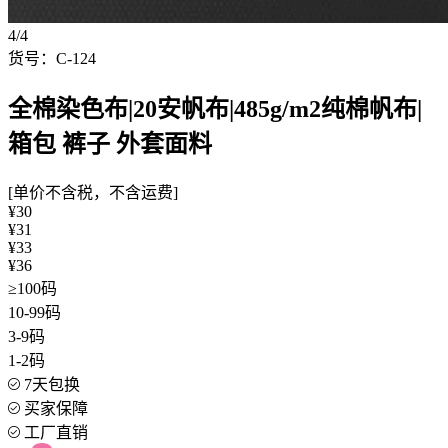
4/4
货号：C-124
全棉染色布|20安帆布|485g/m2纯棉帆布|
箱包 裤子 外套面料
[单价不含税，不含运费]
¥30
¥31
¥33
¥36
≥100码
10-99码
3-9码
1-2码
7天包换
买家保障
工厂直销