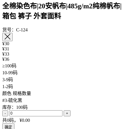
全棉染色布|20安帆布|485g/m2纯棉帆布|
箱包 裤子 外套面料
货号：C-124
¥30
¥31
¥33
¥36
≥100码
10-99码
3-9码
1-2码
颜色
规格数量
#3-硫化黑
库存：100码
-
+
共
0
码，
¥
0.00
确定