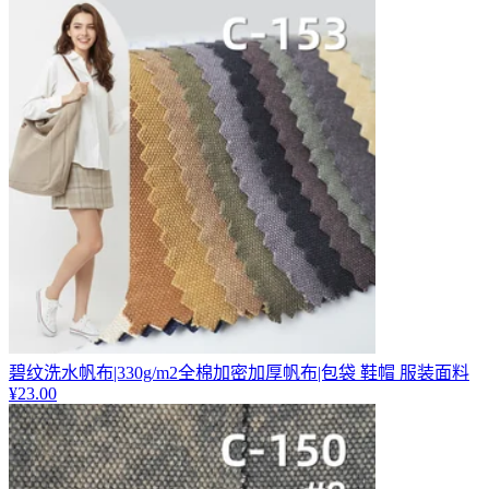
碧纹洗水帆布|330g/m2全棉加密加厚帆布|包袋 鞋帽 服装面料
¥
23.00