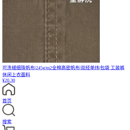
可洗褪细珠帆布|245g/m2全棉高密帆布|双经单纬|包袋 工装裤
休闲上衣面料
¥
20.30
首页
搜索