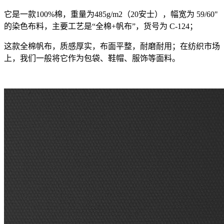
它是一款100%棉，重量为485g/m2（20安士），幅宽为 59/60"
的染色布料，主要工艺是“全棉+帆布”，货号为 C-124；
这款全棉帆布，质感厚实，布面平整，耐磨耐用；在纺织市场
上，我们一般将它作为包袋、鞋帽、服饰等面料。