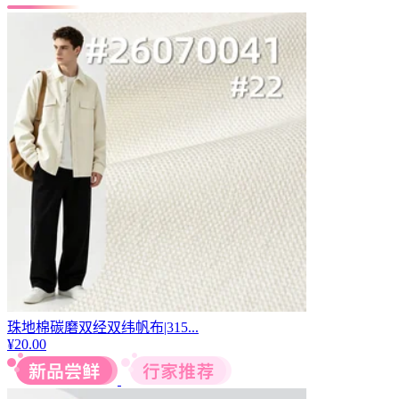
珠地棉碳磨双经双纬帆布|315...
¥
20.00