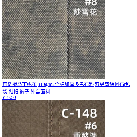
可洗褪马丁帆布|310g/m2全棉加厚多色布料|双经双纬帆布|包
袋 鞋帽 裤子 外套面料
¥
19.50