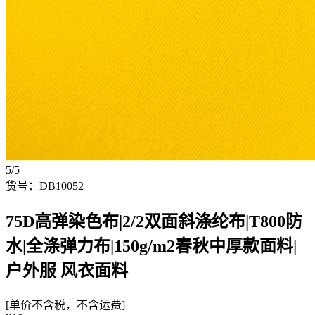
5/5
货号：DB10052
75D高弹染色布|2/2双面斜涤纶布|T800防
水|全涤弹力布|150g/m2春秋中厚款面料|
户外服 风衣面料
[单价不含税，不含运费]