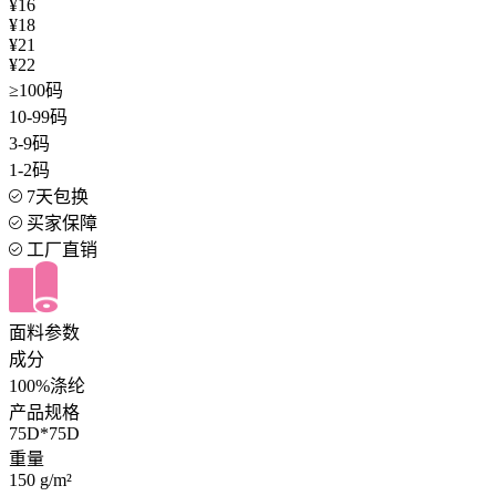
¥16
¥18
¥21
¥22
≥100码
10-99码
3-9码
1-2码
7天包换
买家保障
工厂直销
面料参数
成分
100%涤纶
产品规格
75D*75D
重量
150 g/m²