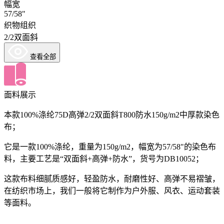
幅宽
57/58"
织物组织
2/2双面斜
查看全部
面料展示
本款100%涤纶75D高弹2/2双面斜T800防水150g/m2中厚款染色
布；
它是一款100%涤纶，重量为150g/m2，幅宽为57/58"的染色布
料，主要工艺是“双面斜+高弹+防水”，货号为DB10052；
这款布料细腻质感好，轻盈防水，耐磨性好、高弹不易褶皱，
在纺织市场上，我们一般将它制作为户外服、风衣、运动套装
等面料。