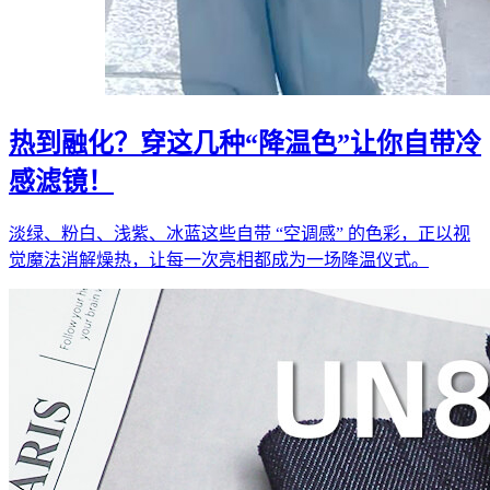
热到融化？穿这几种“降温色”让你自带冷
感滤镜！
淡绿、粉白、浅紫、冰蓝这些自带 “空调感” 的色彩，正以视
觉魔法消解燥热，让每一次亮相都成为一场降温仪式。​