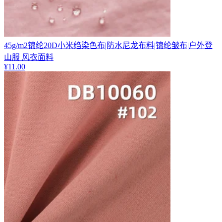
45g/m2锦纶20D小米绉染色布|防水尼龙布料|锦纶皱布|户外登
山服 风衣面料
¥
11.00