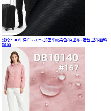
涤纶210D牛津布|77g/m2加密平纹染色布(里布)|箱包 里布面料
¥
6.00