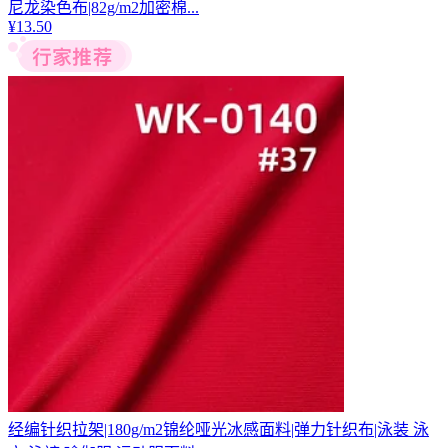
尼龙染色布|82g/m2加密棉...
¥
13.50
经编针织拉架|180g/m2锦纶哑光冰感面料|弹力针织布|泳装 泳