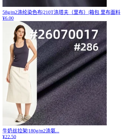
58g/m2涤纶染色布|210T涤塔夫（里布）|箱包 里布面料
¥
6.00
牛奶丝拉架|180g/m2涤氨...
¥
22.50