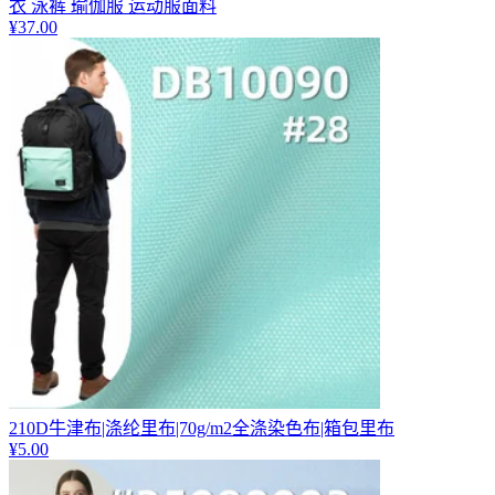
衣 泳裤 瑜伽服 运动服面料
¥
37.00
210D牛津布|涤纶里布|70g/m2全涤染色布|箱包里布
¥
5.00