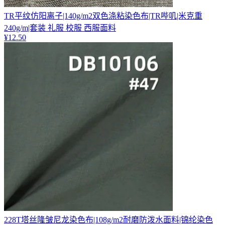
TR平纹仿阳离子|140g/m2双色涤粘染色布|TR哔叽|米克重
240g/m|套装 礼服 校服 西服面料
¥
12.50
228T塔丝隆皱尼龙染色布|108g/m2耐磨防泼水面料|锦纶染色