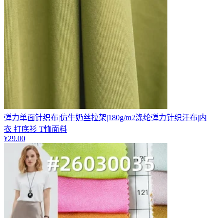
弹力单面针织布|仿牛奶丝拉架|180g/m2涤纶弹力针织汗布|内
衣 打底衫 T恤面料
¥
29.00