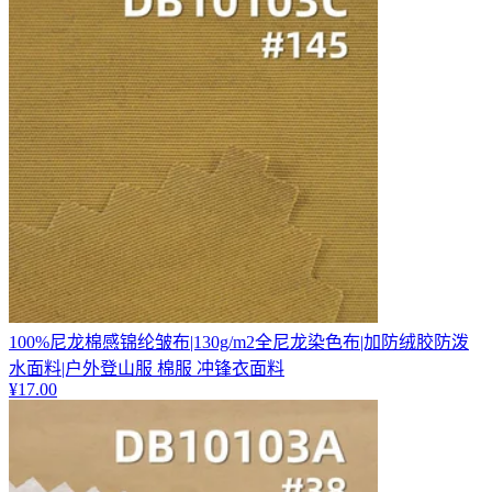
100%尼龙棉感锦纶皱布|130g/m2全尼龙染色布|加防绒胶防泼
水面料|户外登山服 棉服 冲锋衣面料
¥
17.00