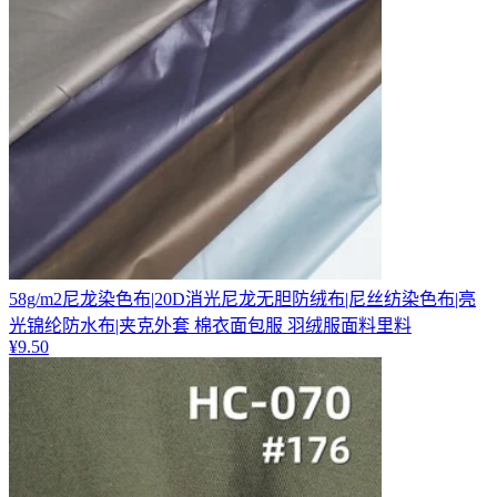
58g/m2尼龙染色布|20D消光尼龙无胆防绒布|尼丝纺染色布|亮
光锦纶防水布|夹克外套 棉衣面包服 羽绒服面料里料
¥
9.50