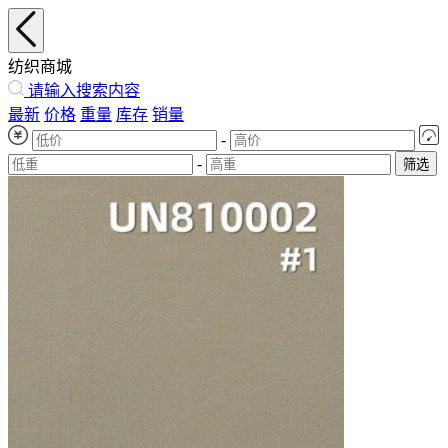
纺织商城
请输入搜索内容
最新
价格
重量
库存
销量
-
-
筛选