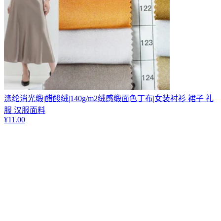
涤纶消光缎|醋酸绒|140g/m2绒感缎面色丁布|女装衬衫 裙子 礼
服 汉服面料
¥
11.00