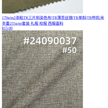
170g/m2涤粘TR三片斜染色布|TR薄贡丝锦|TR单斜|TR哔叽|米
克重255g/m|套装 礼服 校服 西服面料
¥
15.00