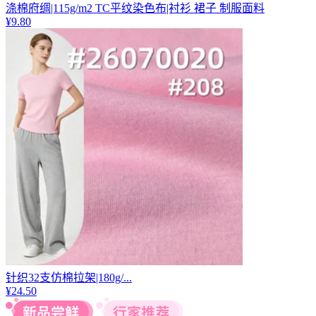
涤棉府绸|115g/m2 TC平纹染色布|衬衫 裙子 制服面料
¥
9.80
针织32支仿棉拉架|180g/...
¥
24.50