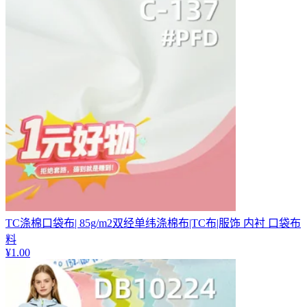
TC涤棉口袋布| 85g/m2双经单纬涤棉布|TC布|服饰 内衬 口袋布
料
¥
1.00