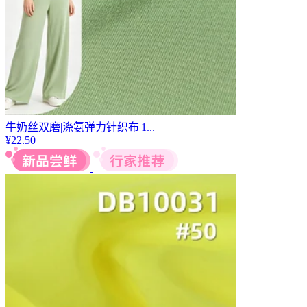
牛奶丝双磨|涤氨弹力针织布|1...
¥
22.50