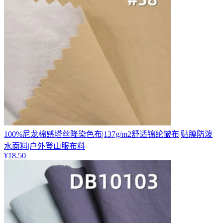
100%尼龙棉感塔丝隆染色布|137g/m2舒适锦纶皱布|贴膜防泼
水面料|户外登山服布料
¥
18.50