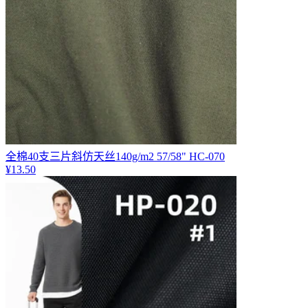
全棉40支三片斜仿天丝140g/m2 57/58" HC-070
¥
13.50