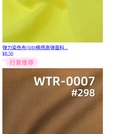
弹力染色布|50D棉感高弹面料...
¥
8.50