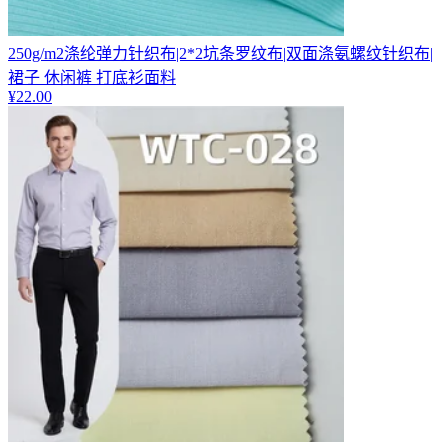
250g/m2涤纶弹力针织布|2*2坑条罗纹布|双面涤氨螺纹针织布|
裙子 休闲裤 打底衫面料
¥
22.00