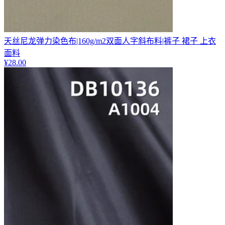
天丝尼龙弹力染色布|160g/m2双面人字斜布料|裤子 裙子 上衣
面料
¥
28.00