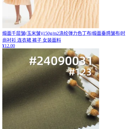
缎面千层皱(玉米皱)|150g/m2涤纶弹力色丁布|缎面垂感皱布|时
尚衬衫 连衣裙 裤子 女装面料
¥
12.00