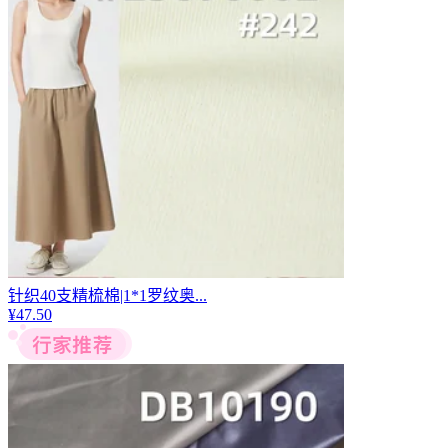
针织40支精梳棉|1*1罗纹奥...
¥
47.50