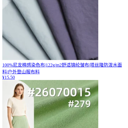
100%尼龙棉感染色布|122g/m2舒适锦纶皱布|塔丝隆防泼水面
料|户外登山服布料
¥
15.50