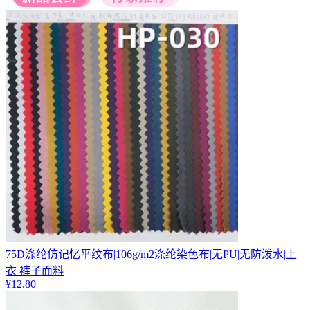
75D涤纶仿记忆平纹布|106g/m2涤纶染色布|无PU|无防泼水|上
衣 裤子面料
¥
12.80