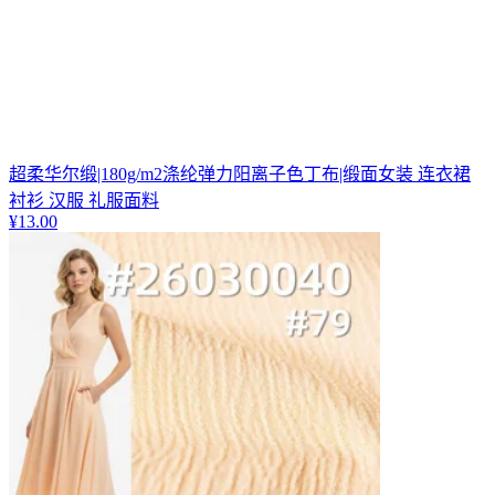
超柔华尔缎|180g/m2涤纶弹力阳离子色丁布|缎面女装 连衣裙
衬衫 汉服 礼服面料
¥
13.00