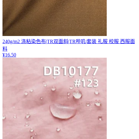
240g/m2 涤粘染色布|TR双面斜|TR哔叽|套装 礼服 校服 西服面
料
¥
16.50