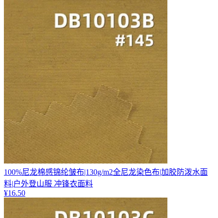
100%尼龙棉感锦纶皱布|130g/m2全尼龙染色布|加胶防泼水面
料|户外登山服 冲锋衣面料
¥
16.50