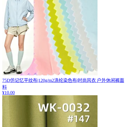
75D仿记忆平纹布|120g/m2涤纶染色布|时尚风衣 户外休闲裤面
料
¥
10.00