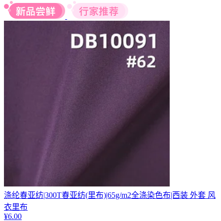
涤纶春亚纺|300T春亚纺(里布)|65g/m2全涤染色布|西装 外套 风
衣里布
¥
6.00