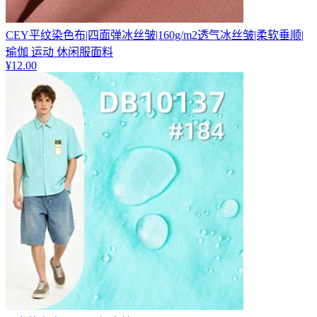
CEY平纹染色布|四面弹冰丝皱|160g/m2透气冰丝皱|柔软垂顺|
瑜伽 运动 休闲服面料
¥
12.00