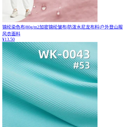
锦纶染色布|80g/m2加密锦纶皱布|防泼水尼龙布料|户外登山服
风衣面料
¥
13.50